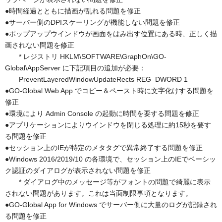
●時間経過とともに描画が乱れる問題を修正
●サーバー側のDPIスケーリングが機能しない問題を修正
●ポップアップウインドウが画面をはみ出す位置にある時、正しく描
画されない問題を修正
* レジストリ HKLM\SOFTWARE\GraphOn\GO-
Global\AppServer に下記項目の追加が必要：
PreventLayeredWindowUpdateRects REG_DWORD 1
●GO-Global Web App でコピー＆ペースト時に文字化けする問題を
修正
●環境により Admin Console の起動に時間を要する問題を修正
●アプリケーションによりウインドウを閉じる処理に約15秒を要す
る問題を修正
●セッション上のIEが特定のメタタグで異常終了する問題を修正
●Windows 2016/2019/10 の各環境で、セッション上のIEでベーシッ
ク認証のダイアログが表示されない問題を修正
* ダイアログ中のメッセージ等がフォントの問題で綺麗に表示
されない問題があります。これは当面制限事項となります。
●GO-Global App for Windows でサーバー側に大量のログが記録され
る問題を修正